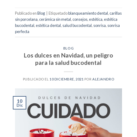
Publicado en
Blog
|
Etiquetado
blanqueamiento dental
,
carillas
sin porcelana
,
cerámica sin metal
,
consejos
,
estética
,
estética
bucodental
,
estética dental
,
salud bucodental
,
sonrisa
,
sonrisa
perfecta
BLOG
Los dulces en Navidad, un peligro
para la salud bucodental
PUBLICADO EL
10 DICIEMBRE, 2021
POR
ALEJANDRO
10
Dic