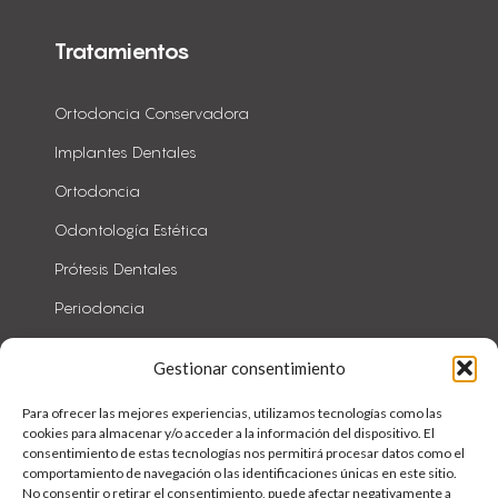
Tratamientos
Ortodoncia Conservadora
Implantes Dentales
Ortodoncia
Odontología Estética
Prótesis Dentales
Periodoncia
Todos
Gestionar consentimiento
Para ofrecer las mejores experiencias, utilizamos tecnologías como las
cookies para almacenar y/o acceder a la información del dispositivo. El
consentimiento de estas tecnologías nos permitirá procesar datos como el
comportamiento de navegación o las identificaciones únicas en este sitio.
No consentir o retirar el consentimiento, puede afectar negativamente a