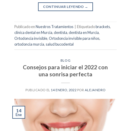
CONTINUAR LEYENDO
→
Publicado en
Nuestros Tratamientos
|
Etiquetado
brackets
,
clínica dental en Murcia
,
dentista
,
dentista en Murcia
,
Ortodoncia invisible
,
Ortodoncia invisible para niños
,
ortodoncia murcia
,
salud bucodental
BLOG
Consejos para iniciar el 2022 con
una sonrisa perfecta
PUBLICADO EL
14 ENERO, 2022
POR
ALEJANDRO
14
Ene