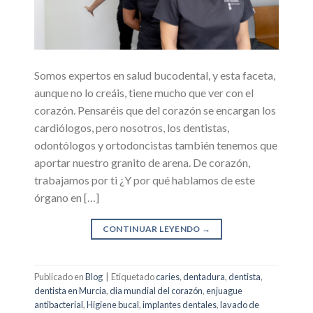
Somos expertos en salud bucodental, y esta faceta,
aunque no lo creáis, tiene mucho que ver con el
corazón. Pensaréis que del corazón se encargan los
cardiólogos, pero nosotros, los dentistas,
odontólogos y ortodoncistas también tenemos que
aportar nuestro granito de arena. De corazón,
trabajamos por ti ¿Y por qué hablamos de este
órgano en […]
CONTINUAR LEYENDO
→
Publicado en
Blog
|
Etiquetado
caries
,
dentadura
,
dentista
,
dentista en Murcia
,
dia mundial del corazón
,
enjuague
antibacterial
,
Higiene bucal
,
implantes dentales
,
lavado de