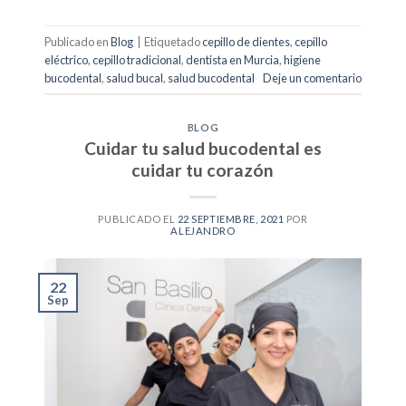
Publicado en
Blog
|
Etiquetado
cepillo de dientes
,
cepillo
eléctrico
,
cepillo tradicional
,
dentista en Murcia
,
higiene
bucodental
,
salud bucal
,
salud bucodental
Deje un comentario
BLOG
Cuidar tu salud bucodental es
cuidar tu corazón
PUBLICADO EL
22 SEPTIEMBRE, 2021
POR
ALEJANDRO
22
Sep