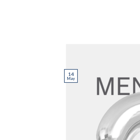
14
May