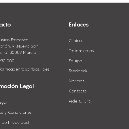
acto
Enlaces
úsico Francisco
Clínica
brián, 9 (Nuevo San
Tratamientos
silio) 30009 Murcia
932 000
Equipo
clinicadentalsanbasilio.es
Feedback
Noticias
rmación Legal
Contacto
Pide tu Cita
egal
os y Condiciones
ca de Privacidad