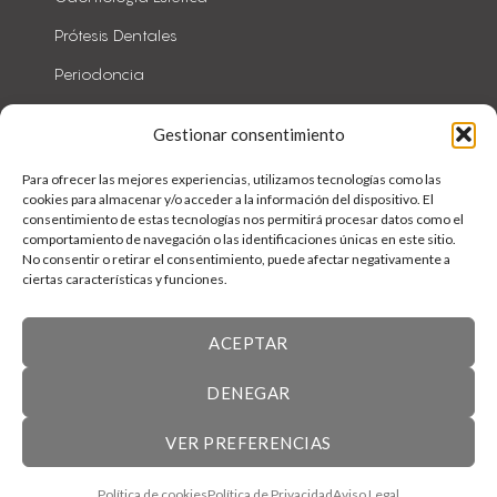
Prótesis Dentales
Periodoncia
Todos
Gestionar consentimiento
Para ofrecer las mejores experiencias, utilizamos tecnologías como las
cookies para almacenar y/o acceder a la información del dispositivo. El
consentimiento de estas tecnologías nos permitirá procesar datos como el
comportamiento de navegación o las identificaciones únicas en este sitio.
No consentir o retirar el consentimiento, puede afectar negativamente a
ciertas características y funciones.
ínica Dental en Murcia
|
Dentista especialista en Blanqueamiento 
ACEPTAR
DENEGAR
VER PREFERENCIAS
CLÍNICA DENTAL SAN BASILIO
© 2021 TODOS LOS DERECHOS
Política de cookies
Política de Privacidad
Aviso Legal