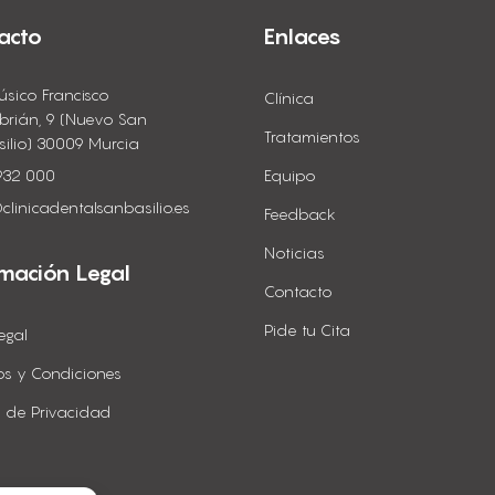
acto
Enlaces
úsico Francisco
Clínica
brián, 9 (Nuevo San
Tratamientos
silio) 30009 Murcia
932 000
Equipo
clinicadentalsanbasilio.es
Feedback
Noticias
rmación Legal
Contacto
Pide tu Cita
egal
os y Condiciones
ca de Privacidad