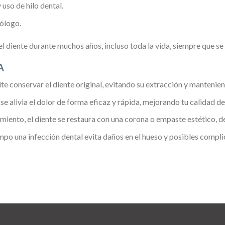
uso de hilo dental.
tólogo.
l diente durante muchos años, incluso toda la vida, siempre que s
A
e conservar el diente original, evitando su extracción y manteniend
 se alivia el dolor de forma eficaz y rápida, mejorando tu calidad de
amiento, el diente se restaura con una corona o empaste estético, d
empo una infección dental evita daños en el hueso y posibles compl