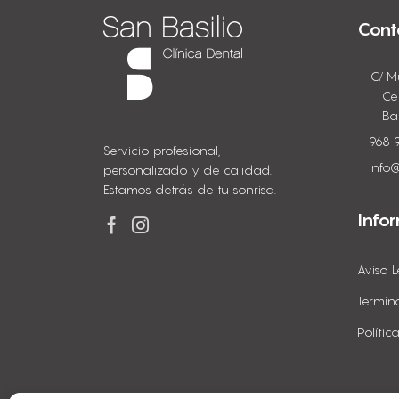
Cont
C/ M
Ce
Ba
968 
Servicio profesional,
info@
personalizado y de calidad.
Estamos detrás de tu sonrisa.
Info
Aviso L
Termin
Políti