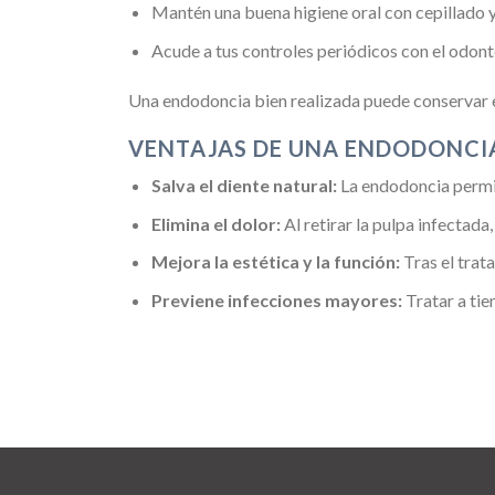
Mantén una buena higiene oral con cepillado y 
Acude a tus controles periódicos con el odon
Una endodoncia bien realizada puede conservar e
VENTAJAS DE UNA ENDODONCI
Salva el diente natural:
La endodoncia permit
Elimina el dolor:
Al retirar la pulpa infectada,
Mejora la estética y la función:
Tras el trat
Previene infecciones mayores:
Tratar a ti