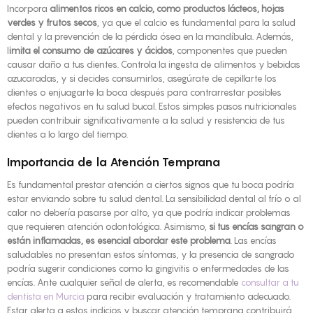
Incorpora
alimentos ricos en calcio, como productos lácteos, hojas
verdes y frutos secos
, ya que el calcio es fundamental para la salud
dental y la prevención de la pérdida ósea en la mandíbula. Además,
l
imita el consumo de azúcares y ácidos
, componentes que pueden
causar daño a tus dientes. Controla la ingesta de alimentos y bebidas
azucaradas, y si decides consumirlos, asegúrate de cepillarte los
dientes o enjuagarte la boca después para contrarrestar posibles
efectos negativos en tu salud bucal. Estos simples pasos nutricionales
pueden contribuir significativamente a la salud y resistencia de tus
dientes a lo largo del tiempo.
Importancia de la Atención Temprana
Es fundamental prestar atención a ciertos signos que tu boca podría
estar enviando sobre tu salud dental. La
sensibilidad dental al frío o al
calor
no debería pasarse por alto, ya que podría indicar problemas
que requieren atención odontológica. Asimismo,
si tus encías sangran o
están inflamadas, es esencial abordar este problema
. Las encías
saludables no presentan estos síntomas, y la presencia de sangrado
podría sugerir condiciones como la gingivitis o enfermedades de las
encías. Ante cualquier señal de alerta, es recomendable
consultar a tu
dentista en Murcia
para recibir evaluación y tratamiento adecuado.
Estar alerta a estos indicios y buscar atención temprana contribuirá