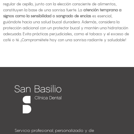
regular de cepillo, junto con la elección consciente de alimentos,
constituyen la base de una sonrisa fuerte. La
atención temprana a
signos como la sensibilidad o sangrado de encías
es esencial,
guiándote hacia una salud bucal duradera. Además, considera la
protección adicional con un protector bucal y mantén una hidratación
adecuada. Evita prácticas perjudiciales, como el tabaco y el exceso de
café o té. ¡Comprométete hoy con una sonrisa radiante y saludable!
Servicio profesional, personalizado y de