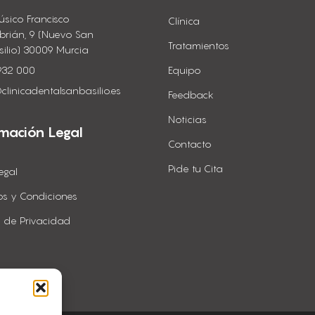
úsico Francisco
Clínica
brián, 9 (Nuevo San
Tratamientos
silio) 30009 Murcia
932 000
Equipo
clinicadentalsanbasilio.es
Feedback
Noticias
rmación Legal
Contacto
Pide tu Cita
egal
os y Condiciones
ca de Privacidad