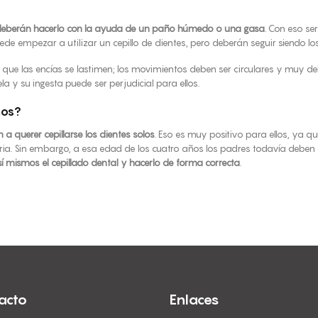
es deberán hacerlo con la ayuda de un paño húmedo o una gasa
. Con eso se
de empezar a utilizar un cepillo de dientes, pero deberán seguir siendo los
 que las encías se lastimen; los movimientos deben ser circulares y muy de
a y su ingesta puede ser perjudicial para ellos.
ños?
 querer cepillarse los dientes solos
. Eso es muy positivo para ellos, ya
aria. Sin embargo, a esa edad de los cuatro años los padres todavía deben 
sí mismos el cepillado dental y hacerlo de forma correcta
.
acto
Enlaces