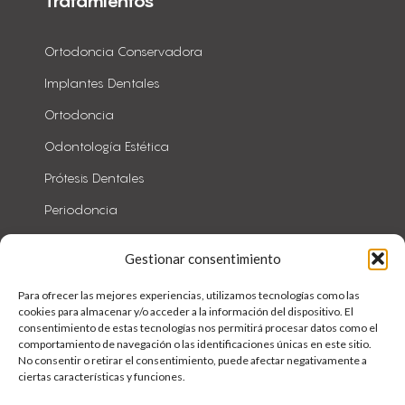
Tratamientos
Ortodoncia Conservadora
Implantes Dentales
Ortodoncia
Odontología Estética
Prótesis Dentales
Periodoncia
Todos
Gestionar consentimiento
Para ofrecer las mejores experiencias, utilizamos tecnologías como las
cookies para almacenar y/o acceder a la información del dispositivo. El
consentimiento de estas tecnologías nos permitirá procesar datos como el
comportamiento de navegación o las identificaciones únicas en este sitio.
No consentir o retirar el consentimiento, puede afectar negativamente a
ciertas características y funciones.
Clínica Dental en Murcia
|
Dentista especialista en Blanqueamient