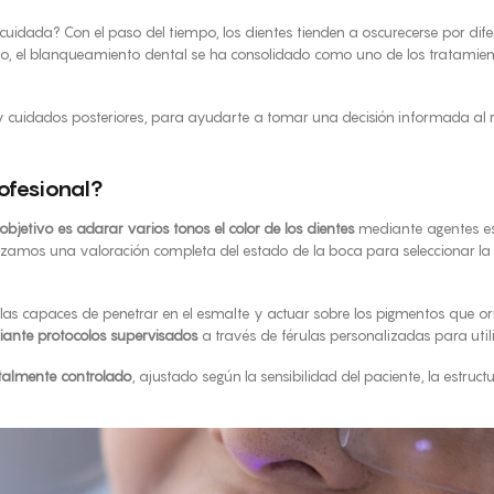
uidada? Con el paso del tiempo, los dientes tienden a oscurecerse por dife
 ello, el blanqueamiento dental se ha consolidado como uno de los tratamie
 y cuidados posteriores, para ayudarte a tomar una decisión informada al r
ofesional?
jetivo es aclarar varios tonos el color de los dientes
mediante agentes esp
lizamos una valoración completa del estado de la boca para seleccionar 
as capaces de penetrar en el esmalte y actuar sobre los pigmentos que ori
iante protocolos supervisados
a través de férulas personalizadas para util
talmente controlado
, ajustado según la sensibilidad del paciente, la estruc