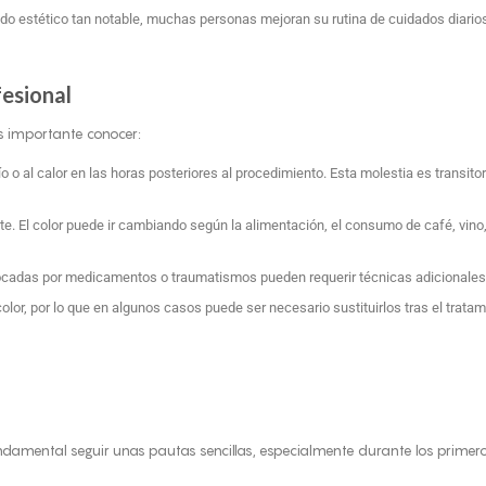
ado estético tan notable, muchas personas mejoran su rutina de cuidados diari
esional
es importante conocer:
o o al calor en las horas posteriores al procedimiento. Esta molestia es transito
. El color puede ir cambiando según la alimentación, el consumo de café, vino,
cadas por medicamentos o traumatismos pueden requerir técnicas adicionales p
lor, por lo que en algunos casos puede ser necesario sustituirlos tras el tratam
ndamental seguir unas pautas sencillas, especialmente durante los primer