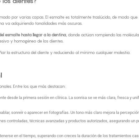
los dientes?
rmado por varias capas. El esmalte es totalmente traslúcido, de modo que el
erna va adquiriendo tonalidades más oscuras.
l esmalte hasta llegar a la dentina
, donde actúan rompiendo las molécul
resivo y homogéneo de los dientes.
ar la estructura del diente y reduciendo al mínimo cualquier molestia.
l
ionales. Entre los que más destacan:
nte desde la primera sesión en clínica. La sonrisa se ve más clara, fresca y u
blar, sonreír o aparecer en fotografías. Un tono más claro mejora la percepción
nes controladas, técnicas avanzadas y productos autorizados, asegurando un pr
enerse en el tiempo, superando con creces la duración de los tratamientos cas