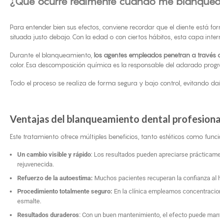
¿Qué ocurre realmente cuando me blanqueo 
Para entender bien sus efectos, conviene recordar que el diente está fo
situada justo debajo. Con la edad o con ciertos hábitos, esta capa int
Durante el blanqueamiento,
los agentes empleados penetran a través de
color. Esa descomposición química es la responsable del aclarado prog
Todo el proceso se realiza de forma segura y bajo control, evitando dañ
Ventajas del blanqueamiento dental profesiona
Este tratamiento ofrece múltiples beneficios, tanto estéticos como func
Un cambio visible y rápido
: Los resultados pueden apreciarse prácticame
rejuvenecida.
Refuerzo de la autoestima:
Muchos pacientes recuperan la confianza al ha
Procedimiento totalmente seguro:
En la clínica empleamos concentracio
esmalte.
Resultados duraderos
: Con un buen mantenimiento, el efecto puede mant